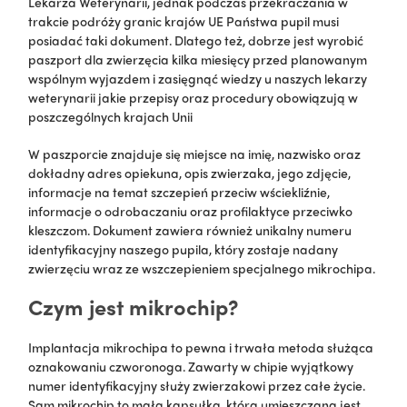
Lekarza Weterynarii, jednak podczas przekraczania w
trakcie podróży granic krajów UE Państwa pupil musi
posiadać taki dokument. Dlatego też, dobrze jest wyrobić
paszport dla zwierzęcia kilka miesięcy przed planowanym
wspólnym wyjazdem i zasięgnąć wiedzy u naszych lekarzy
weterynarii jakie przepisy oraz procedury obowiązują w
poszczególnych krajach Unii
W paszporcie znajduje się miejsce na imię, nazwisko oraz
dokładny adres opiekuna, opis zwierzaka, jego zdjęcie,
informacje na temat szczepień przeciw wściekliźnie,
informacje o odrobaczaniu oraz profilaktyce przeciwko
kleszczom. Dokument zawiera również unikalny numeru
identyfikacyjny naszego pupila, który zostaje nadany
zwierzęciu wraz ze wszczepieniem specjalnego mikrochipa.
Czym jest mikrochip?
Implantacja mikrochipa to pewna i trwała metoda służąca
oznakowaniu czworonoga. Zawarty w chipie wyjątkowy
numer identyfikacyjny służy zwierzakowi przez całe życie.
Sam mikrochip to mała kapsułka, która umieszczana jest