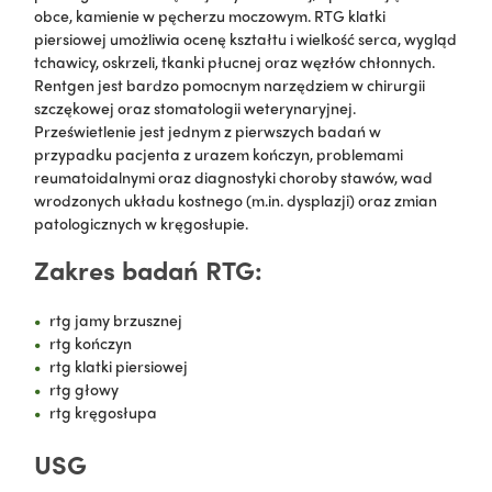
obce, kamienie w pęcherzu moczowym. RTG klatki
piersiowej umożliwia ocenę kształtu i wielkość serca, wygląd
tchawicy, oskrzeli, tkanki płucnej oraz węzłów chłonnych.
Rentgen jest bardzo pomocnym narzędziem w chirurgii
szczękowej oraz stomatologii weterynaryjnej.
Prześwietlenie jest jednym z pierwszych badań w
przypadku pacjenta z urazem kończyn, problemami
reumatoidalnymi oraz diagnostyki choroby stawów, wad
wrodzonych układu kostnego (m.in. dysplazji) oraz zmian
patologicznych w kręgosłupie.
Zakres badań RTG:
rtg jamy brzusznej
rtg kończyn
rtg klatki piersiowej
rtg głowy
rtg kręgosłupa
USG