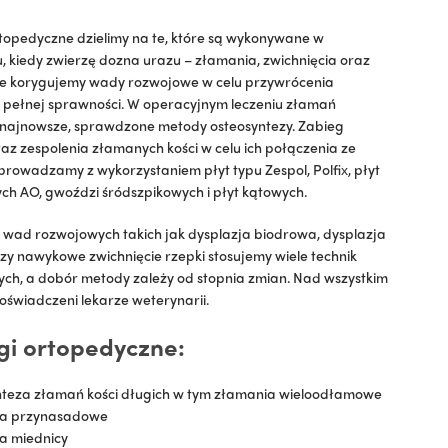
topedyczne dzielimy na te, które są wykonywane w
 kiedy zwierzę dozna urazu – złamania, zwichnięcia oraz
zie korygujemy wady rozwojowe w celu przywrócenia
 pełnej sprawności. W operacyjnym leczeniu złamań
 najnowsze, sprawdzone metody osteosyntezy. Zabieg
raz zespolenia złamanych kości w celu ich połączenia ze
rowadzamy z wykorzystaniem płyt typu Zespol, Polfix, płyt
h AO, gwoździ śródszpikowych i płyt kątowych.
 wad rozwojowych takich jak dysplazja biodrowa, dysplazja
zy nawykowe zwichnięcie rzepki stosujemy wiele technik
ch, a dobór metody zależy od stopnia zmian. Nad wszystkim
świadczeni lekarze weterynarii.
gi ortopedyczne:
nteza złamań kości długich w tym złamania wieloodłamowe
a przynasadowe
a miednicy