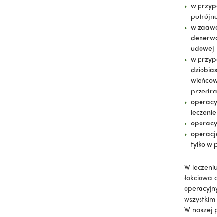
w przypa
potrójn
w zaawa
denerwac
udowej
w przypa
dziobia
wieńcow
przedra
operacy
leczeni
operacy
operacje
tylko w
W leczeniu
łokciowa c
operacyjn
wszystkim 
W naszej 