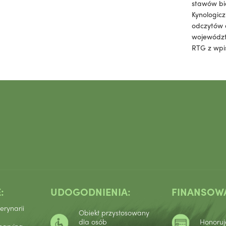
stawów bi
Kynologic
odczytów 
województw
RTG z wpi
:
UDOGODNIENIA:
FINANSOWA
erynarii
Obiekt przystosowany
dla osób
Honoruj
naryjna