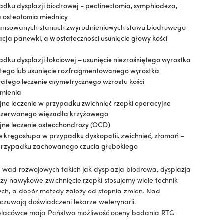
dku dysplazji biodrowej – pectinectomia, symphiodeza,
a osteotomia miednicy
nsowanych stanach zwyrodnieniowych stawu biodrowego
ja panewki, a w ostateczności usunięcie głowy kości
dku dysplazji łokciowej – usunięcie niezrośniętego wyrostka
stego lub usunięcie rozfragmentowanego wyrostka
atego leczenie asymetrycznego wzrostu kości
mienia
jne leczenie w przypadku zwichnięć rzepki operacyjne
e zerwanego więzadła krzyżowego
jne leczenie osteochondrozy (OCD)
 kręgosłupa w przypadku dyskopatii, zwichnięć, złamań –
 przypadku zachowanego czucia głębokiego
 wad rozwojowych takich jak dysplazja biodrowa, dysplazja
zy nawykowe zwichnięcie rzepki stosujemy wiele technik
ych, a dobór metody zależy od stopnia zmian. Nad
czuwają doświadczeni lekarze weterynarii.
placówce maja Państwo możliwość oceny badania RTG