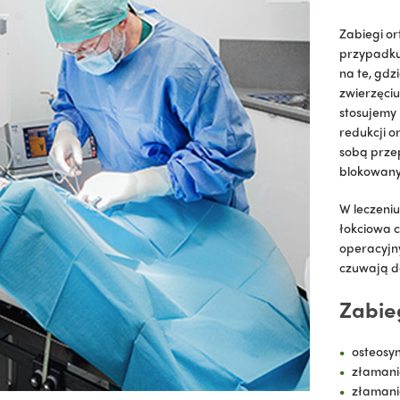
Zabiegi or
przypadku,
na te, gd
zwierzęciu
stosujemy
redukcji o
sobą przep
blokowanyc
W leczeniu
łokciowa c
operacyjny
czuwają do
Zabie
osteosy
złamani
złamani