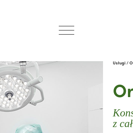
Usługi
/
O
Or
Kons
z cał