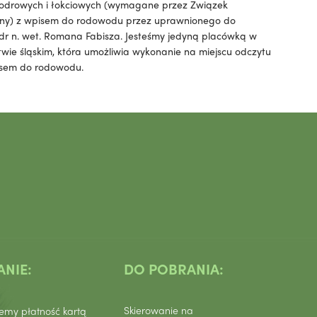
odrowych i łokciowych (wymagane przez Związek
zny) z wpisem do rodowodu przez uprawnionego do
dr n. wet. Romana Fabisza. Jesteśmy jedyną placówką w
ie śląskim, która umożliwia wykonanie na miejscu odczytu
sem do rodowodu.
NIE:
DO POBRANIA:
Skierowanie na
emy płatność kartą